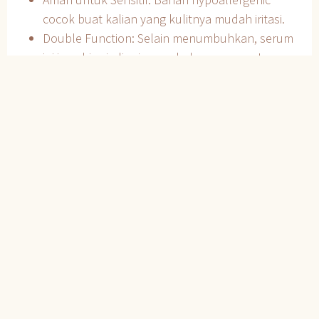
cocok buat kalian yang kulitnya mudah iritasi.
Double Function: Selain menumbuhkan, serum
ini juga bisa jadi primer sebelum mascara!
Tips Pakai Steam Cell
Serum Biar Optimal
Bersihkan bulu mata sebelum proses
pengaplikasian
Oleskan tipis-tipis di garis akar seperti pakai
eyeliner.
Pakai rutin malam hari selama minimal 1 bulan.
Penggunaan 3 jenis serum after steam cell