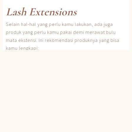
Lash Extensions
Selain hal-hal yang perlu kamu lakukan, ada juga
produk yang perlu kamu pakai demi merawat bulu
mata ekstensi. Ini rekomendasi produknya yang bisa
kamu lengkapi:
1. Pembersih Bulu Mata
Zaman sekarang, sudah banyak produk yang memang
khusus untuk ekstensi bulu mata, termasuk pembersih.
Pilih pembersih dengan formulasi khusus dan
berbahan dasar air. Pembersih ini hadir dalam
beberapa jenis, contohnya
lash shampoo
dan
lash
cleanser
.