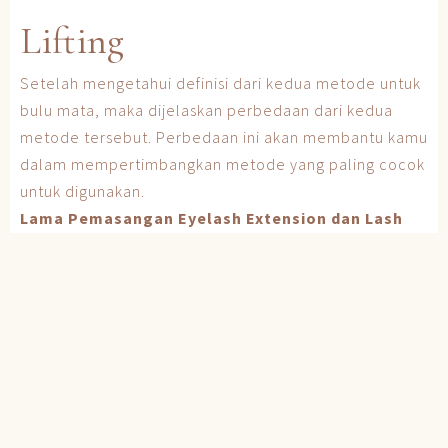
Lifting
Setelah mengetahui definisi dari kedua metode untuk
bulu mata, maka dijelaskan perbedaan dari kedua
metode tersebut. Perbedaan ini akan membantu kamu
dalam mempertimbangkan metode yang paling cocok
untuk digunakan.
Lama Pemasangan Eyelash Extension dan Lash
Lifting
Perbedaan pertama yang akan dijelaskan ialah dari
segi lama pemasangan kedua metode tersebut.
Eyelash extension membutuhkan waktu selama kurang
lebih 1 jam dalam hal pemasangannya. Sedangkan
lash lift, kurang lebih 2 jam. Setelah pemasangan ada
baiknya kamu menghindari bulu mata terkena dengan
air sehingga dapat menyempurnakan dari segi