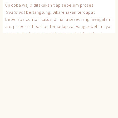
Uji coba wajib dilakukan tiap sebelum proses
treatment
berlangsung. Dikarenakan terdapat
beberapa contoh kasus, dimana seseorang mengalami
alergi secara tiba-tiba terhadap zat yang sebelumnya
pernah dipakai, namun tidak menyebabkan alergi
sama sekali.
Bagaimana dengan reaksi iritasi?
Walaupun gejalanya mirip dengan reaksi alergi,
faktanya iritasi bukan merupakan respon dari sistem
imun kekebalan tubuh. Kulit hanya akan meradang
pada area kontak dengan zat yang menyebabkan
iritasi. Mungkin awalnya menyerupai gejala alergi.
Dimana, kulit tampak merah, bengkak, dan gatal. Akan
tetapi, iritasi akan ditandai dengan gejala yang hanya