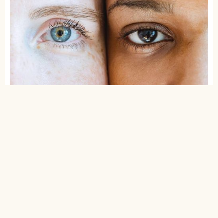
Mata Sayu
Mata sayu kerap membuat tampilan pemiliknya
terkesan ngantuk dan lelah. Ciri dari bentuk mata ini
adalah melengkung di bagian ujung mata. Pilih bentuk
bulu mata yang panjang dan agak tebal.
Kamu bisa memilih bulu mata dengan detail di ujung
yang lebih tebal. Pada bagian ujung lebih pendek