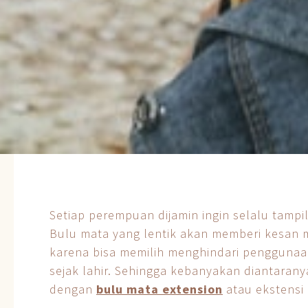
Setiap perempuan dijamin ingin selalu tampi
Bulu mata yang lentik akan memberi kesan
karena bisa memilih menghindari penggunaa
sejak lahir. Sehingga kebanyakan diantaran
dengan
bulu mata extension
atau ekstensi