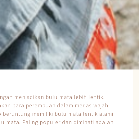
ngan menjadikan bulu mata lebih lentik.
hkan para perempuan dalam merias wajah,
beruntung memiliki bulu mata lentik alami
u mata. Paling populer dan diminati adalah