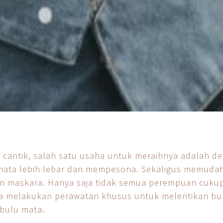
l cantik, salah satu usaha untuk meraihnya adalah de
 mata lebih lebar dan mempesona. Sekaligus memuda
n maskara. Hanya saja tidak semua perempuan cukup 
ya melakukan perawatan khusus untuk melentikan bul
 bulu mata.