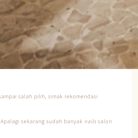
ampai salah pilih, simak rekomendasi
 Apalagi sekarang sudah banyak
nails
salon