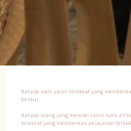
Banyak nails salon terdekat yang memberika
berikut.
Banyak orang yang mencari salon
nails art
t
terdekat yang memberikan pelayanan terbaik 