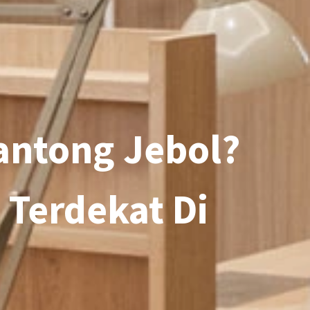
antong Jebol?
 Terdekat Di