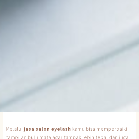
Melalui
jasa
salon eyelash
kamu bisa memperbaiki
tampilan bulu mata agar tampak lebih tebal dan juga