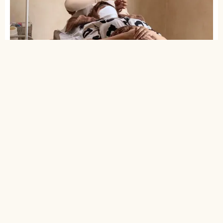
Solusi Anti Ribet Dari
Ruhee Salon
Di Ruhee Salon, semua produk dan teknik sudah diuji
kehalalannya. Tim ahli kami khusus merancang
pemasangan: