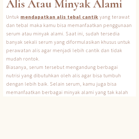
Alis Atau Minyak Alami
Untuk
mendapatkan alis tebal cantik
yang terawat
dan tebal maka kamu bisa memanfaatkan penggunaan
serum atau minyak alami. Saat ini, sudah tersedia
banyak sekali serum yang diformulasikan khusus untuk
perawatan alis agar menjadi lebih cantik dan tidak
mudah rontok.
Biasanya, serum tersebut mengandung berbagai
nutrisi yang dibutuhkan oleh alis agar bisa tumbuh
dengan lebih baik. Selain serum, kamu juga bisa
memanfaatkan berbagai minyak alami yang tak kalah
bermanfaat untuk alis seperti serum. Minyak alami ini
bisa membantu untuk mendapatkan alis tebal lucu
yang cantik.
Adapun jenis minyak alami yang bisa kamu gunakan
adalah minyak kemiri, minyak
rosemary
, minyak