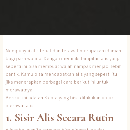
Mempunyai alis tebal dan terawat merupakan idaman
bagi para wanita. Dengan memiliki tampilan alis yang
seperti ini bisa membuat wajah nampak menjadi lebih
cantik. Kamu bisa mendapatkan alis yang seperti itu
jika menerapkan berbagai cara berikut ini untuk
merawatnya.
Berikut ini adalah 3 cara yang bisa dilakukan untuk
merawat alis :
1. Sisir Alis Secara Rutin
Alis tebal wanita ternyata bisa didapatkan dari