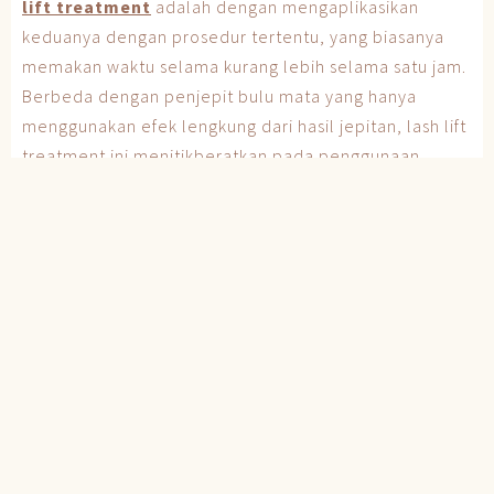
lift treatment
adalah dengan mengaplikasikan
keduanya dengan prosedur tertentu, yang biasanya
memakan waktu selama kurang lebih selama satu jam.
Berbeda dengan penjepit bulu mata yang hanya
menggunakan efek lengkung dari hasil jepitan, lash lift
treatment ini menitikberatkan pada penggunaan
bahan kimiawi untuk memberikan stimuli pada bentuk
dan ukuran bulu mata.
Perbedaan Hasil
Ada perbedaan hasil yang terlihat dari penggunaan
dua metode ini. Penggunaan penjepit bulu mata hanya
akan memberikan efek lengkung saja, tanpa
mempengaruhi ketebalan ataupun ukuran panjangnya.
Sedangkan untuk penggunaan lash lift treatment akan
memberikan efek lebih, yaitu menambahkan volume
pada bulu mata, memanjangkannya, dan kemudian
memberikan efek lebih lentik daripada sebelumnya.