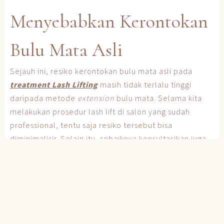
Menyebabkan Kerontokan
Bulu Mata Asli
Sejauh ini, resiko kerontokan bulu mata asli pada
treatment Lash Lifting
masih tidak terlalu tinggi
daripada metode
extension
bulu mata. Selama kita
melakukan prosedur lash lift di salon yang sudah
professional, tentu saja resiko tersebut bisa
diminimalisir. Selain itu, sebaiknya konsultasikan juga
dengan ahlinya jika kamu memiliki alergi khusus atau
kondisi mata yang kurang mendukung. Berkomunikasi
yang baik dan menggali informasi sebanyak-banyaknya
akan mengurangi resiko pada perawatan ini. Tentunya
kita harus juga mematuhi prosedur yang harus
dilakukan untuk merawat bulu mata kita pasca