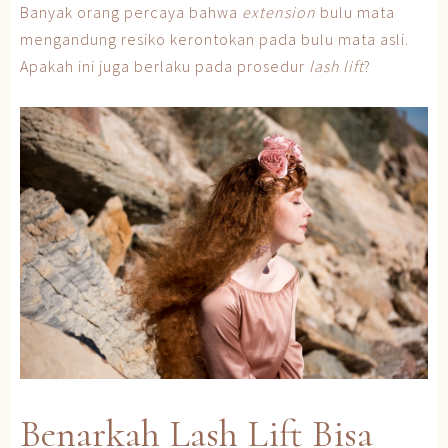
Banyak orang percaya bahwa
extension
bulu mata
mengandung resiko kerontokan pada bulu mata asli.
Apakah ini juga berlaku pada prosedur
lash lift
?
Benarkah Lash Lift Bisa