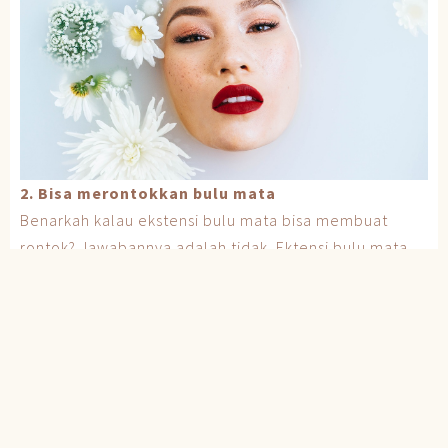
2. Bisa merontokkan bulu mata
Benarkah kalau ekstensi bulu mata bisa membuat
rontok? Jawabannya adalah tidak. Ektensi bulu mata
dilakukan dengan prosedur yang aman, dan telah
melewati rangkaian konsultasi. Dokter dan terapis di
klinik kecantikan sudah memastikan bahwa kondisi
kesehatanmu cocok untuk perawatan ini. Bahan yang
digunakan pun sudah terjamin aman, dan tidak
merusak folikel bulu mata. Sehingga keliru jika diklaim
bahwa ekstensi bulu mata akan berimbas pada