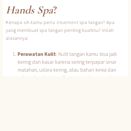
Hands Spa
?
Kenapa sih kamu perlu
treatment
spa tangan? Apa
yang membuat spa tangan penting buatmu? Inilah
alasannya:
Perawatan Kulit
: Kulit tangan kamu bisa jadi
kering dan kasar karena sering terpapar sinar
matahari, udara kering, atau bahan kimia dari
sabun dan deterjen. Spa tangan bisa membantu
menjaga kelembapan kulit dan membuatnya
tetap lembut dan halus.
Kesehatan Kuku
: Kuku juga butuh perawatan,
Teman Ruhee. Di spa tangan, kuku akan
dibersihkan, dipotong, dan dirawat dengan
produk khusus yang bisa mencegah kuku rapuh