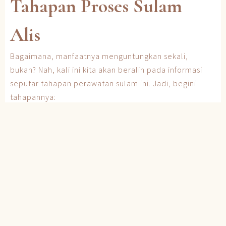
Tahapan Proses Sulam
Alis
Bagaimana, manfaatnya menguntungkan sekali,
bukan? Nah, kali ini kita akan beralih pada informasi
seputar tahapan perawatan sulam ini. Jadi, begini
tahapannya:
1. Diskusi
Tahapan pertama pada proses sulam adalah
berdiskusi dengan ahlinya, untuk menentukan bentuk
dan warna alis yang kamu inginkan. Sampaikan semua
yang kamu inginkan, agar ahli bisa mewujudkan alis
impian kamu.
2. Pembersihan dan Pembentukan
Setelah berdiskusi, tahapan selanjutnya adalah
membersihkan area mata agar tidak ada kotoran yang