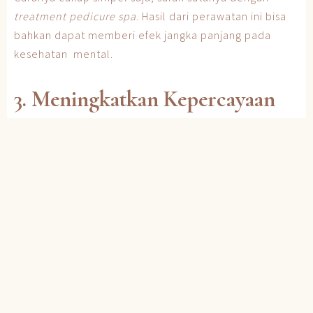
treatment pedicure spa
. Hasil dari perawatan ini bisa
bahkan dapat memberi efek jangka panjang pada
kesehatan mental.
3. Meningkatkan Kepercayaan
Diri
Efek dari rajin
pedicure spa
adalah kaki dan kuku
Teman Ruhee bakal terlihat terawat, sehat, dan mulus.
Kamu bakal lebih percaya diri saat harus pakai alas
kaki terbuka seperti selop,
peep toe heels
,
mules
, atau
wedges
terbuka.
Efek Relaksasi Dari