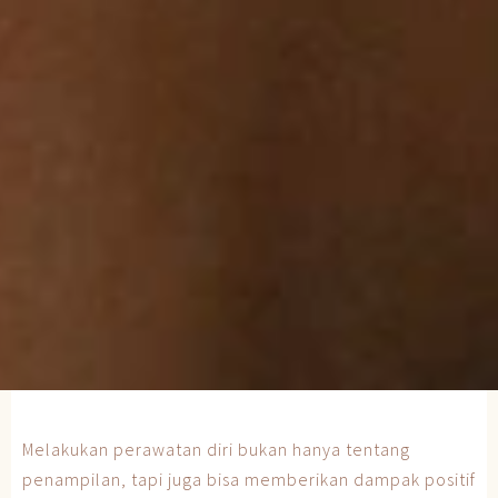
Melakukan perawatan diri bukan hanya tentang
penampilan, tapi juga bisa memberikan dampak positif